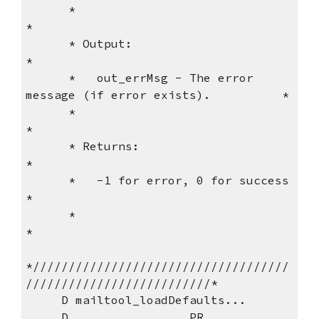
      *                                                              
*
      * Output:                                                      
*
      *   out_errMsg - The error 
message (if error exists).          *
      *                                                              
*
      * Returns:                                                     
*
      *   -1 for error, 0 for success                                
*
      *                                                              
*
*////////////////////////////////////
//////////////////////////*
     D mailtool_loadDefaults...
     D                 PR            