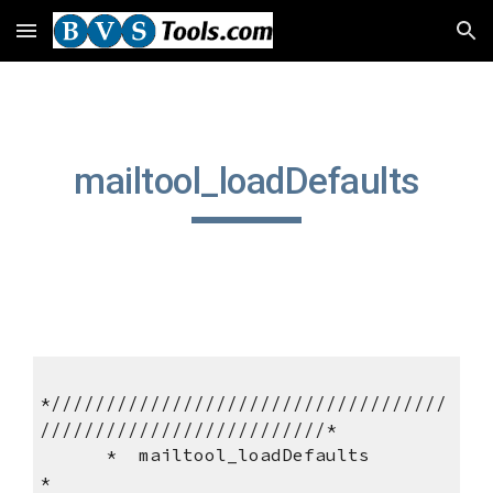
Skip to main content
Skip to navigation
mailtool_loadDefaults
*////////////////////////////////////
//////////////////////////*
      *  mailtool_loadDefaults                                       
*